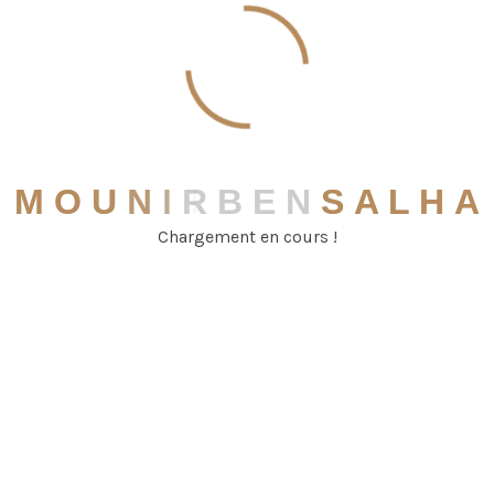
22
Gouvernorats
M
O
U
N
I
R
B
E
N
S
A
L
H
A
Chargement en cours !
Présence à l'international
Tunisie
France
Maroc
Algérie