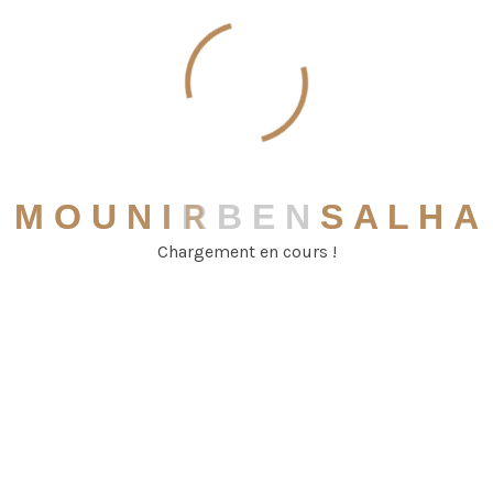
commerciaux, Non respect des engagements contractuels,
Recouvrement de créances, Cession de fonds de
commerce...
Droit du travail
Assistance devant le Conseil de prud’hommes, Rédaction
M
O
U
N
I
R
B
E
N
S
A
L
H
A
des actes courants, Rédaction de protocoles d’accord et de
transactions, Conseil aux entreprises...
Chargement en cours !
Voies d'exécution
Contestation de saisies Exécution des décisions
Opposition à injonctions de payer...
Témoignages