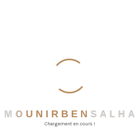
Labour Law
Project Description
Lorem ipsum dolor sit amet, consectetur adipisicing elit.
Delectus, natus numquam unde qui pariatur porro
necessitatibus harum libero commodi rem veritatis in
nisi vero odit tenetur esse quidem inventore ex. Sunt
nam mollitia, accusantium voluptates recusandae dolor
isbus the necessitatibus praesentium excepturi earum
sint inventore aperiam? Aperiam dolores
Project Strategy
Lorem ipsum dolor sit amet, consectetur adipisicing elit.
M
O
U
N
I
R
B
E
N
S
A
L
H
A
Delectus, natus numquam unde qui pariatur porro
necessitatibus harum libero commodi rem veritatis in
Chargement en cours !
nisi vero odit tenetur esse quidem inventore ex. Sunt
nam mollitia, accusantium voluptates recusandae dolor