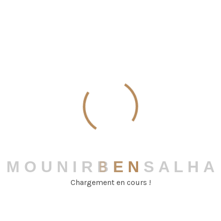
leave a comment
Enregistrer mon nom, mon e-mail et mon site
dans le navigateur pour mon prochain
commentaire.
M
O
U
N
I
R
B
E
N
S
A
L
H
A
Chargement en cours !