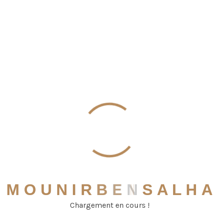
Archives
janvier 2022
avril 2021
janvier 2021
Recent Posts
M
O
U
N
I
R
B
E
N
S
A
L
H
A
Chargement en cours !
Hello world!
janvier 4, 2022