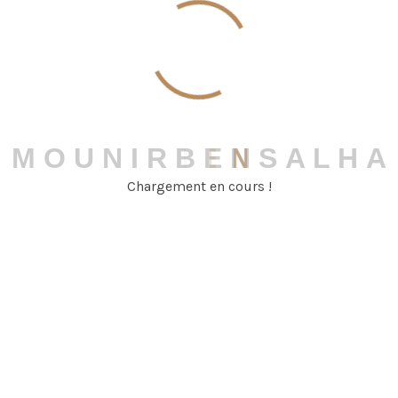
Teresa Perkins
Team Manager
M
O
U
N
I
R
B
E
N
S
A
L
H
A
Chargement en cours !